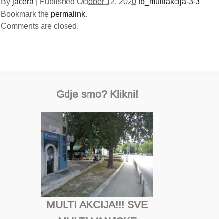
By
jacera
|
Published
October 12, 2020
fb_multiakcija-3-3
Bookmark the
permalink
.
Comments are closed.
Gdje smo? Klikni!
MULTI AKCIJA!!! SVE